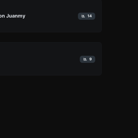
on Juanmy
14
9