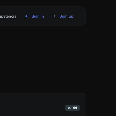
petencia
Sign in
Sign up
.
66