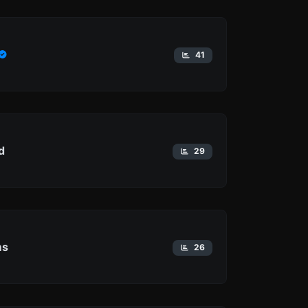
41
d
29
ms
26