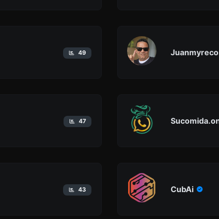
Juanmyreco
49
Sucomida.on
47
CubAi
43