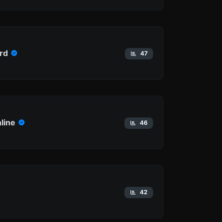
rd
47
line
46
42