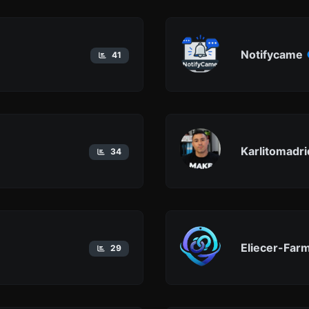
Notifycame
41
Karlitomadri
34
Eliecer-Far
29